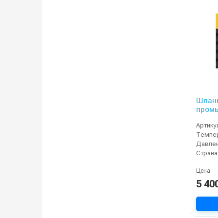
Шланг
промы
DN05,
Артику
Темпер
Давлен
Страна
Цена
5 40