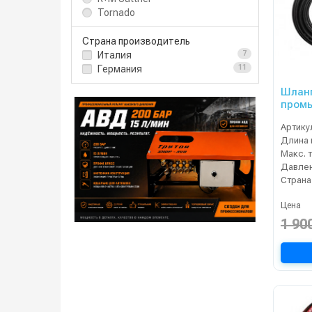
Tornado
Страна производитель
Италия
7
Германия
11
Шланг
промы
Артику
Длина 
Давлен
Страна
Цена
1 90