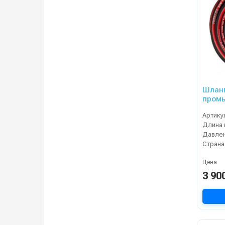
Шланг
промы
внеш,
Артику
Длина 
Давлен
Страна
Цена
3 90