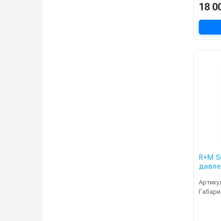
18 0
R+M S
давле
канал
Артику
Габари