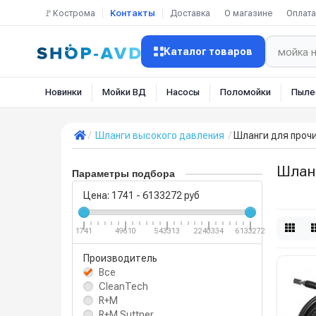
🚩Кострома
Контакты
Доставка
О магазине
Оплата
Каталог товаров
Новинки
Мойки ВД
Насосы
Поломойки
Пыле
Шланги высокого давления
Шланги для проч
Шланг
Параметры подбора
Цена:
1741
-
6133272
руб
1741
49610
543313
2240334
6133272
Производитель
Все
CleanTech
R+M
R+M Suttner