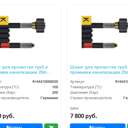
 для прочистки труб и
Шланг для прочистки труб
вки канализации 20m
промывки канализации 25
 200bar
DN05, 200bar
л
R+M410000020
Артикул
R+M41
атура (°C)
100
Температура (°C)
ие (бар)
200
Давление (бар)
-производитель
Германия
Страна-производитель
Ге
Цена
0 руб.
7 800 руб.
Купить
Купить