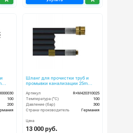
 и
Шланг для прочистки труб и
m
промывки канализации 25m
DN06, 300bar
0000030
Артикул
R+M420310025
100
Температура (°C)
100
200
Давление (бар)
300
рмания
Страна-производитель
Германия
Цена
13 000 руб.