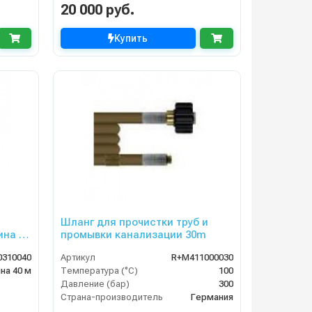
20 000 руб.
Купить
Шланг для прочистки труб и
ина —
промывки канализации 30m
0310040
Артикул
R+M411000030
на 40 м
Температура (°C)
100
Давление (бар)
300
Страна-производитель
Германия