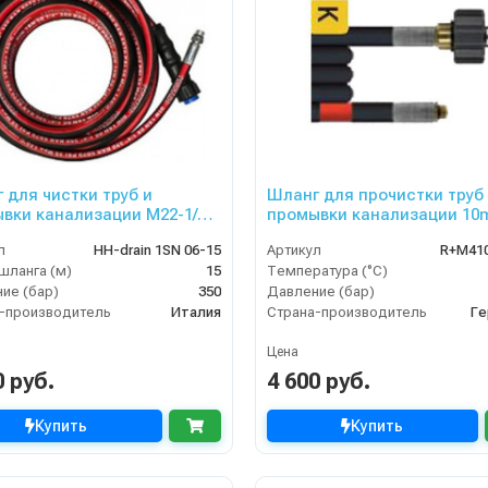
 для чистки труб и
Шланг для прочистки труб
вки канализации M22-1/4
промывки канализации 10
 1SN-06,15 м
DN05, 200bar
л
HH-drain 1SN 06-15
Артикул
R+M41
шланга (м)
15
Температура (°C)
ие (бар)
350
Давление (бар)
-производитель
Италия
Страна-производитель
Ге
Цена
0 руб.
4 600 руб.
Купить
Купить