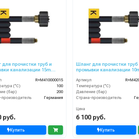
 для прочистки труб и
Шланг для прочистки труб
вки канализации 15m
промывки канализации 10
 200bar
DN06, 300bar
л
R+M410000015
Артикул
R+M42
атура (°C)
100
Температура (°C)
ие (бар)
200
Давление (бар)
-производитель
Германия
Страна-производитель
Ге
Цена
0 руб.
6 100 руб.
Купить
Купить