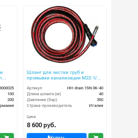
 и
Шланг для чистки труб и
m
промывки канализации M22-1/4
внеш, 1SN-06,40 м
0000025
Артикул
HH-drain 1SN 06-40
100
Длина шланга (м)
40
200
Давление (бар)
350
рмания
Страна-производитель
Италия
Цена
8 600 руб.
Купить