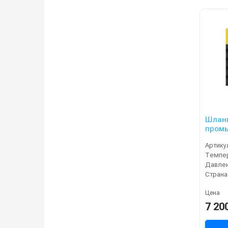
Шланг
промы
DN05,
Артику
Темпер
Давлен
Страна
Цена
7 20