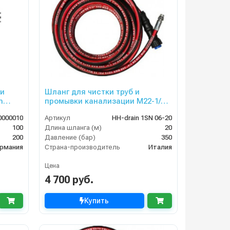
 и
Шланг для чистки труб и
m
промывки канализации M22-1/4
внеш, 1SN-06,20 м
0000010
Артикул
HH-drain 1SN 06-20
100
Длина шланга (м)
20
200
Давление (бар)
350
рмания
Страна-производитель
Италия
Цена
4 700 руб.
Купить