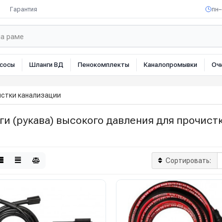
Гарантия
пн–
сосы
Шланги ВД
Пенокомплекты
Каналопромывки
Оч
истки канализации
и (рукава) высокого давления для прочист
Сортировать: