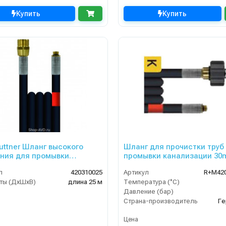
Купить
Купить
uttner Шланг высокого
Шланг для прочистки труб
ния для промывки
промывки канализации 30
изационных труб 25 м
DN06, 300bar
л
420310025
Артикул
R+M42
ты (ДхШхВ)
длина 25 м
Температура (°C)
Давление (бар)
Страна-производитель
Ге
Цена