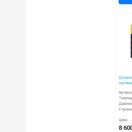
Шланг
промы
DN06,
Артику
Темпер
Давлен
Страна
Цена
8 60