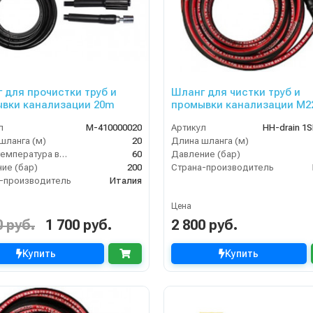
 для прочистки труб и
Шланг для чистки труб и
вки канализации 20m
промывки канализации M22
внеш, 1SN-06,10 м
л
M-410000020
Артикул
HH-drain 1S
шланга (м)
20
Длина шланга (м)
Макс. температура воды (°C)
60
Давление (бар)
ие (бар)
200
Страна-производитель
-производитель
Италия
Цена
0 руб.
1 700 руб.
2 800 руб.
Купить
Купить