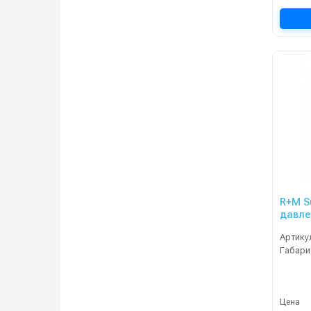
R+M S
давле
канал
Артику
Габари
Цена