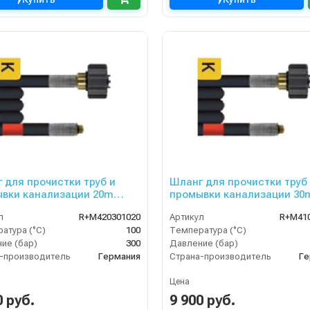
 для прочистки труб и
Шланг для прочистки труб
вки канализации 20m
промывки канализации 30
 300bar
DN05, 200bar
л
R+M420301020
Артикул
R+M41
атура (°C)
100
Температура (°C)
ие (бар)
300
Давление (бар)
-производитель
Германия
Страна-производитель
Ге
Цена
0 руб.
9 900 руб.