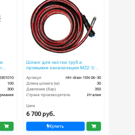
 и
Шланг для чистки труб и
m
промывки канализации M22-1/4
внеш, 1SN-06,30 м
0301010
Артикул
HH-drain 1SN 06-30
100
Длина шланга (м)
30
300
Давление (бар)
350
рмания
Страна-производитель
Италия
Цена
6 700 руб.
Купить