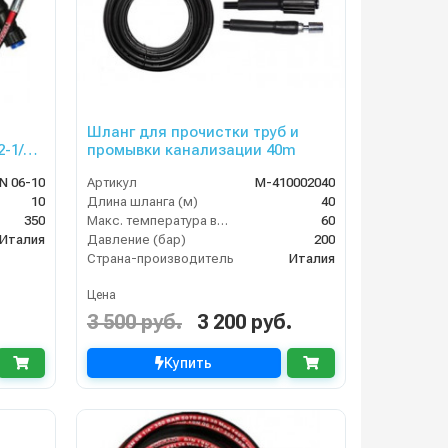
Шланг для прочистки труб и
-1/4
промывки канализации 40m
N 06-10
Артикул
M-410002040
10
Длина шланга (м)
40
350
Макс. температура воды (°C)
60
Италия
Давление (бар)
200
Страна-производитель
Италия
Цена
3 500 руб.
3 200 руб.
Купить