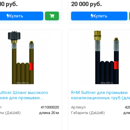
00 руб.
20 000 руб.
Купить
Купить
uttner Шланг высокого
R+M Suttner для промывки
ния для промывки
канализационных труб (дл
изационных труб 20 м
40 м, диаметр 6 мм)
л
411000020
Артикул
42
ты (ДхШхВ)
длина 20 м
Габариты (ДхШхВ)
дли