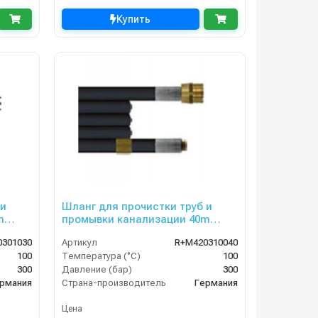
Купить
 и
Шланг для прочистки труб и
m
промывки канализации 40m
DN06, 300bar
0301030
Артикул
R+M420310040
100
Температура (°C)
100
300
Давление (бар)
300
рмания
Страна-производитель
Германия
Цена