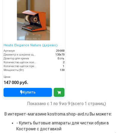
Heute Elegance Nature (дерево)
Артикул
29-860
Диаметр и ширина щёток (мм)
130х70
Дозатор для крема
Есть
Количество щёток полировки (шт)
2
Количество щёток предварительной очистки (шт)
1
Мощность (Вт)
130
Цена
147 000 руб.
Купить
Показано с 1 по 9 из 9 (всего 1 страниц)
В интернет-магазине kostroma.shop-avd.ru Вы можете:
- Купить бытовые аппараты для чистки обуви в
Костроме с доставкой