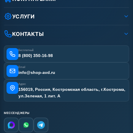
Защита данных клиента
Как заказать?
Условия соглашения
Оплата
УСЛУГИ
Вакансии
Доставка
Ремонт АВД
Рассрочка
Гарантия
Сертификаты
КОНТАКТЫ
Статьи
Лизинг
Наши работы
Получить скидку
Отзывы наших клиентов
Бесплатный
Карта сайта
8 (800) 350-16-98
Email
info@shop-avd.ru
Адрес
156019, Россия, Костромская область, г.Кострома,
ул.Зеленая, 1 лит. А
МЕССЕНДЖЕРЫ