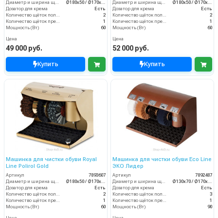
Диаметр и ширина щёток (мм)
Ø180х50 / Ø170х70
Диаметр и ширина щёток (мм)
Ø180х50 / Ø170х70
Дозатор для крема
Есть
Дозатор для крема
Есть
Количество щёток полировки (шт)
2
Количество щёток полировки (шт)
2
Количество щёток предварительной очистки (шт)
1
Количество щёток предварительной очистки (шт)
1
Мощность (Вт)
60
Мощность (Вт)
60
Цена
Цена
49 000 руб.
52 000 руб.
Купить
Купить
Машинка для чистки обуви Royal
Машинка для чистки обуви Eco Line
Line Polirol Gold
ЭКО Лидер
Артикул
7893607
Артикул
7892487
Диаметр и ширина щёток (мм)
Ø180х50 / Ø170х70
Диаметр и ширина щёток (мм)
Ø130х70 / Ø170х70
Дозатор для крема
Есть
Дозатор для крема
Есть
Количество щёток полировки (шт)
2
Количество щёток полировки (шт)
3
Количество щёток предварительной очистки (шт)
1
Количество щёток предварительной очистки (шт)
1
Мощность (Вт)
60
Мощность (Вт)
90