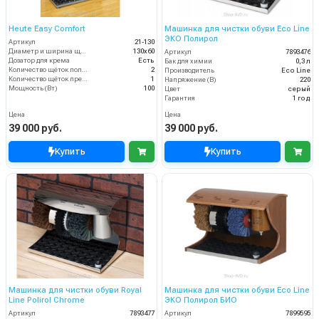
Heute Easy Comfort
Машинка для чистки обуви Eco Line
ЭКО Полирол
Артикул
21-130
Диаметр и ширина щёток (мм)
130х60
Артикул
7893476
Дозатор для крема
Есть
Бак для химии
0,3 л
Количество щёток полировки (шт)
2
Производитель
Eco Line
Количество щёток предварительной очистки (шт)
1
Напряжение (В)
220
Мощность (Вт)
100
Цвет
серый
Гарантия
1 год
Цена
Цена
39 000 руб.
39 000 руб.
Купить
Купить
Машинка для чистки обуви Royal
Машинка для чистки обуви Eco Line
Line Polirol Chrome
ЭКО Полирол БИО
Артикул
7893477
Артикул
7899595