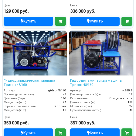
Цена
Цена
129 000 руб.
336 000 руб.
Купить
Купить
Гидродинамическая машина
Гидродинамическая машина
Тритон 48/160
Тритон 48/160
Артикул
gidro-48/160
Артикул
my.20918
Производительность (л/мин)
48
Диаметр шланга (⌀) мм:
12
Давление (бар)
160
Исполнение
Стационарное
Мощность (л.с.)
24
Длина шланга (м)
100
Страна-производитель
Россия
Мощность (л/с)
24
Мощность (кВт)
18
Производительность (л/мин)
48
Цена
Цена
350 000 руб.
357 000 руб.
Купить
Купить