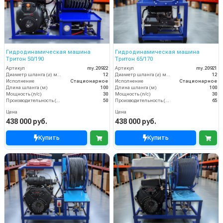
Гидродинамическая машина
Гидродинамическая машина
Тритон 50/190
Тритон 65/170
Артикул
my.20922
Артикул
my.20921
Диаметр шланга (⌀) мм:
12
Диаметр шланга (⌀) мм:
12
Исполнение
Стационарное
Исполнение
Стационарное
Длина шланга (м)
100
Длина шланга (м)
100
Мощность (л/с)
30
Мощность (л/с)
30
Производительность (л/мин)
50
Производительность (л/мин)
65
Цена
Цена
438 000 руб.
438 000 руб.
Купить
Купить