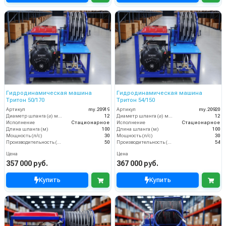
Гидродинамическая машина
Гидродинамическая машина
Тритон 50/170
Тритон 54/150
Артикул
my.20919
Артикул
my.20920
Диаметр шланга (⌀) мм:
12
Диаметр шланга (⌀) мм:
12
Исполнение
Стационарное
Исполнение
Стационарное
Длина шланга (м)
100
Длина шланга (м)
100
Мощность (л/с)
30
Мощность (л/с)
30
Производительность (л/мин)
50
Производительность (л/мин)
54
Цена
Цена
357 000 руб.
367 000 руб.
Купить
Купить