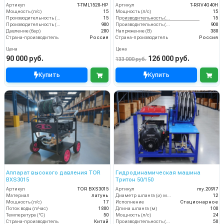
Артикул
T-TML1528-HP
Артикул
T-RRV4G40H
Мощность (л/с)
15
Мощность (л/с)
15
Производительность (л/мин)
15
Производительность (л/мин)
15
Производительность (л/ч)
900
Производительность (л/ч)
900
Давление (бар)
280
Напряжение (В)
380
Страна-производитель
Россия
Страна-производитель
Россия
Цена
Цена
90 000 руб.
126 000 руб.
133 000 руб.
Купить
Купить
Аппарат высокого давления TOR
Гидродинамическая машина
BXS3015
Тритон 50/150
Артикул
TOR BXS3015
Артикул
my.20917
Материал
латунь
Диаметр шланга (⌀) мм:
12
Мощность (л/с)
17
Исполнение
Стационарное
Поток воды (л/час)
1800
Длина шланга (м)
100
Температура (°C)
50
Мощность (л/с)
24
Страна-производитель
Китай
Производительность (л/мин)
50