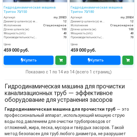
Гидродинамическая машина
Гидродинамическая машина
Тритон 70/150
Тритон 70/180
Артикул
my.20923
Артикул
my.20924
Диаметр шланга (⌀) мм:
12
Диаметр шланга (⌀) мм:
12
Исполнение
Стационарное
Исполнение
Стационарное
Длина шланга (м)
100
Длина шланга (м)
100
Мощность (л/с)
40
Мощность (л/с)
40
Производительность (л/мин)
70
Производительность (л/мин)
70
Цена
Цена
459 000 руб.
459 000 руб.
Купить
Купить
Показано с 1 по 14 из 14 (всего 1 страниц)
Гидродинамическая машина для прочистки
канализационных труб — эффективное
оборудование для устранения засоров
Гидродинамическая машина для прочистки труб
— это
профессиональный аппарат, использующий мощную струю
воды под давлением для очистки трубопроводов от
отложений, жира, песка, мусора и твёрдых засоров. Такой
метод безопасен для труб любого диаметра, не разрушает