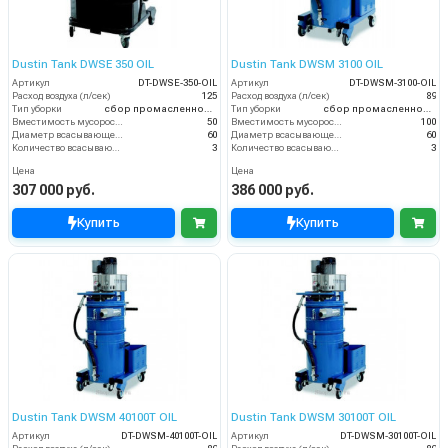
Dustin Tank DWSE 350 OIL
Dustin Tank DWSM 3100 OIL
Артикул
DT-DWSE-350-OIL
Артикул
DT-DWSM-3100-OIL
Расход воздуха (л/сек)
125
Расход воздуха (л/сек)
89
Тип уборки
сбор промасленной стружки
Тип уборки
сбор промасленной стружки
Вместимость мусоросборника (л)
50
Вместимость мусоросборника (л)
100
Диаметр всасывающего отверстия (мм)
60
Диаметр всасывающего отверстия (мм)
60
Количество всасывающих турбин (шт)
3
Количество всасывающих турбин (шт)
3
Цена
Цена
307 000 руб.
386 000 руб.
Купить
Купить
Dustin Tank DWSM 40100T OIL
Dustin Tank DWSM 30100T OIL
Артикул
DT-DWSM-40100T-OIL
Артикул
DT-DWSM-30100T-OIL