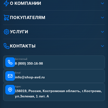
О КОМПАНИИ
О компании
Реквизиты ООО «Шоп АВД»
ПОКУПАТЕЛЯМ
Защита данных клиента
Как заказать?
Условия соглашения
Оплата
УСЛУГИ
Вакансии
Доставка
Ремонт АВД
Рассрочка
Гарантия
Сертификаты
КОНТАКТЫ
Статьи
Лизинг
Наши работы
Получить скидку
Отзывы наших клиентов
Бесплатный
Карта сайта
8 (800) 350-16-98
Email
info@shop-avd.ru
Адрес
156019, Россия, Костромская область, г.Кострома,
ул.Зеленая, 1 лит. А