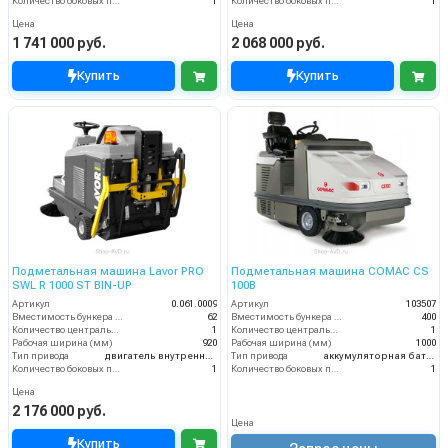
Количество боковых подметальных щёток (шт)
1
Количество боковых подметальных щёток (шт)
1
Цена
Цена
1 741 000 руб.
2 068 000 руб.
Купить
Купить
Подметальная машина Lavor PRO
Подметальная машина COMAC CS
SWL R 1000 ST BIN-UP
100B
Артикул
0.061.0009
Артикул
103507
Вместимость бункера (л)
62
Вместимость бункера (л)
400
Количество центральных мусоросборных валиков (шт)
1
Количество центральных мусоросборных валиков (шт)
1
Рабочая ширина (мм)
920
Рабочая ширина (мм)
1000
Тип привода
двигатель внутреннего сгорания
Тип привода
аккумуляторная батарея
Количество боковых подметальных щёток (шт)
1
Количество боковых подметальных щёток (шт)
1
Цена
2 176 000 руб.
Цена
Купить