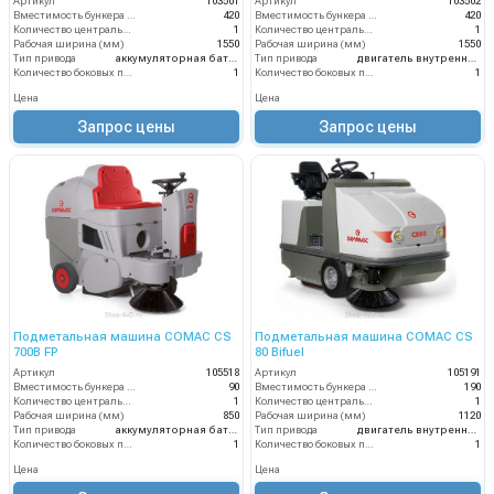
Артикул
103501
Артикул
103502
Вместимость бункера (л)
420
Вместимость бункера (л)
420
Количество центральных мусоросборных валиков (шт)
1
Количество центральных мусоросборных валиков (шт)
1
Рабочая ширина (мм)
1550
Рабочая ширина (мм)
1550
Тип привода
аккумуляторная батарея
Тип привода
двигатель внутреннего сгорания
Количество боковых подметальных щёток (шт)
1
Количество боковых подметальных щёток (шт)
1
Цена
Цена
Запрос цены
Запрос цены
Подметальная машина COMAC CS
Подметальная машина COMAC CS
700B FP
80 Bifuel
Артикул
105518
Артикул
105191
Вместимость бункера (л)
90
Вместимость бункера (л)
190
Количество центральных мусоросборных валиков (шт)
1
Количество центральных мусоросборных валиков (шт)
1
Рабочая ширина (мм)
850
Рабочая ширина (мм)
1120
Тип привода
аккумуляторная батарея
Тип привода
двигатель внутреннего сгорания
Количество боковых подметальных щёток (шт)
1
Количество боковых подметальных щёток (шт)
1
Цена
Цена