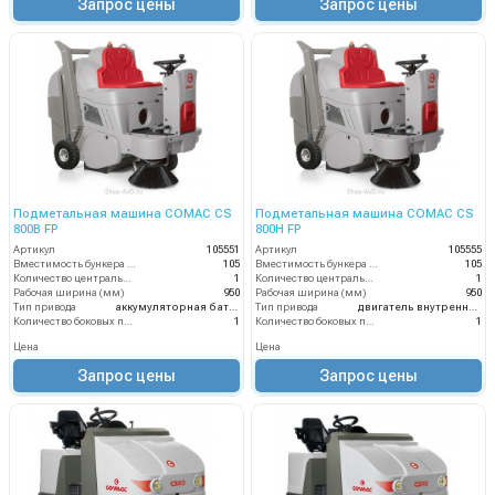
Запрос цены
Запрос цены
Подметальная машина COMAC CS
Подметальная машина COMAC CS
800B FP
800H FP
Артикул
105551
Артикул
105555
Вместимость бункера (л)
105
Вместимость бункера (л)
105
Количество центральных мусоросборных валиков (шт)
1
Количество центральных мусоросборных валиков (шт)
1
Рабочая ширина (мм)
950
Рабочая ширина (мм)
950
Тип привода
аккумуляторная батарея
Тип привода
двигатель внутреннего сгорания
Количество боковых подметальных щёток (шт)
1
Количество боковых подметальных щёток (шт)
1
Цена
Цена
Запрос цены
Запрос цены