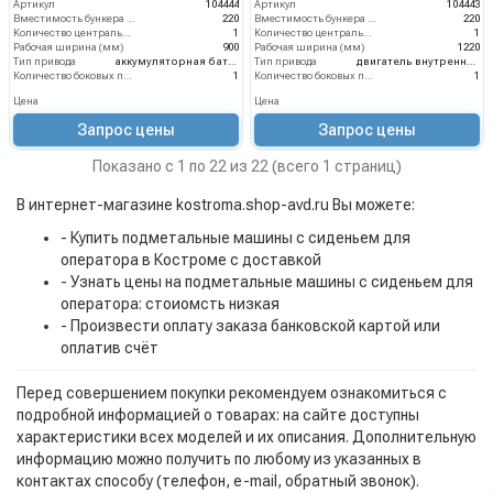
Артикул
104444
Артикул
104443
Вместимость бункера (л)
220
Вместимость бункера (л)
220
Количество центральных мусоросборных валиков (шт)
1
Количество центральных мусоросборных валиков (шт)
1
Рабочая ширина (мм)
900
Рабочая ширина (мм)
1220
Тип привода
аккумуляторная батарея
Тип привода
двигатель внутреннего сгорания
Количество боковых подметальных щёток (шт)
1
Количество боковых подметальных щёток (шт)
1
Цена
Цена
Запрос цены
Запрос цены
Показано с 1 по 22 из 22 (всего 1 страниц)
В интернет-магазине kostroma.shop-avd.ru Вы можете:
- Купить подметальные машины с сиденьем для
оператора в Костроме с доставкой
- Узнать цены на подметальные машины с сиденьем для
оператора: стоиомсть низкая
- Произвести оплату заказа банковской картой или
оплатив счёт
Перед совершением покупки рекомендуем ознакомиться с
подробной информацией о товарах: на сайте доступны
характеристики всех моделей и их описания. Дополнительную
информацию можно получить по любому из указанных в
контактах способу (телефон, e-mail, обратный звонок).