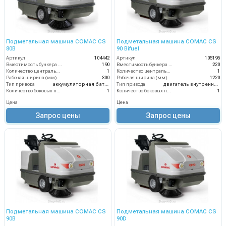
Подметальная машина COMAC CS
Подметальная машина COMAC CS
80B
90 Bifuel
Артикул
104442
Артикул
105195
Вместимость бункера (л)
190
Вместимость бункера (л)
220
Количество центральных мусоросборных валиков (шт)
1
Количество центральных мусоросборных валиков (шт)
1
Рабочая ширина (мм)
800
Рабочая ширина (мм)
1220
Тип привода
аккумуляторная батарея
Тип привода
двигатель внутреннего сгорания
Количество боковых подметальных щёток (шт)
1
Количество боковых подметальных щёток (шт)
1
Цена
Цена
Запрос цены
Запрос цены
Подметальная машина COMAC CS
Подметальная машина COMAC CS
90B
90D