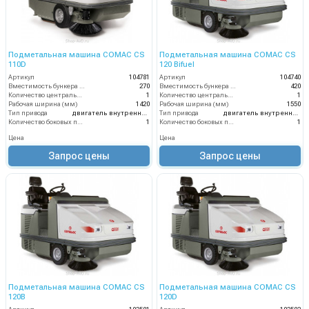
Подметальная машина COMAC CS
Подметальная машина COMAC CS
110D
120 Bifuel
Артикул
104781
Артикул
104740
Вместимость бункера (л)
270
Вместимость бункера (л)
420
Количество центральных мусоросборных валиков (шт)
1
Количество центральных мусоросборных валиков (шт)
1
Рабочая ширина (мм)
1420
Рабочая ширина (мм)
1550
Тип привода
двигатель внутреннего сгорания
Тип привода
двигатель внутреннего сгорания
Количество боковых подметальных щёток (шт)
1
Количество боковых подметальных щёток (шт)
1
Цена
Цена
Запрос цены
Запрос цены
Подметальная машина COMAC CS
Подметальная машина COMAC CS
120B
120D