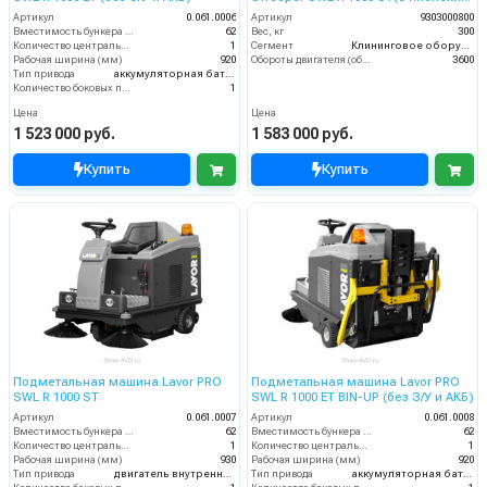
двигателем Honda)
Артикул
0.061.0006
Артикул
9303000800
Вместимость бункера (л)
62
Вес, кг
300
Количество центральных мусоросборных валиков (шт)
1
Сегмент
Клининговое оборудование
Рабочая ширина (мм)
920
Обороты двигателя (об/мин)
3600
Тип привода
аккумуляторная батарея
Количество боковых подметальных щёток (шт)
1
Цена
Цена
1 523 000 руб.
1 583 000 руб.
Купить
Купить
Подметальная машина Lavor PRO
Подметальная машина Lavor PRO
SWL R 1000 ST
SWL R 1000 ET BIN-UP (без З/У и АКБ)
Артикул
0.061.0007
Артикул
0.061.0008
Вместимость бункера (л)
62
Вместимость бункера (л)
62
Количество центральных мусоросборных валиков (шт)
1
Количество центральных мусоросборных валиков (шт)
1
Рабочая ширина (мм)
930
Рабочая ширина (мм)
920
Тип привода
двигатель внутреннего сгорания
Тип привода
аккумуляторная батарея