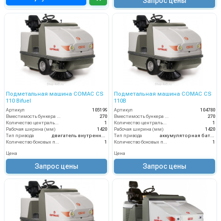
Запрос цены
Подметальная машина COMAC CS
Подметальная машина COMAC CS
110 Bifuel
110B
Артикул
105199
Артикул
104780
Вместимость бункера (л)
270
Вместимость бункера (л)
270
Количество центральных мусоросборных валиков (шт)
1
Количество центральных мусоросборных валиков (шт)
1
Рабочая ширина (мм)
1420
Рабочая ширина (мм)
1420
Тип привода
двигатель внутреннего сгорания
Тип привода
аккумуляторная батарея
Количество боковых подметальных щёток (шт)
1
Количество боковых подметальных щёток (шт)
1
Цена
Цена
Запрос цены
Запрос цены