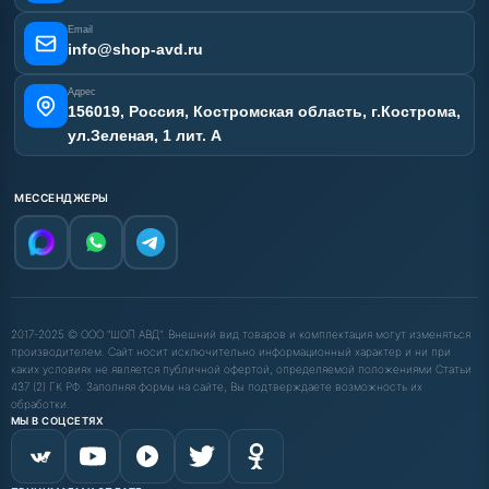
Email
info@shop-avd.ru
Адрес
156019, Россия, Костромская область, г.Кострома,
ул.Зеленая, 1 лит. А
МЕССЕНДЖЕРЫ
2017-2025 © ООО "ШОП АВД". Внешний вид товаров и комплектация могут изменяться
производителем. Сайт носит исключительно информационный характер и ни при
каких условиях не является публичной офертой, определяемой положениями Статьи
437 (2) ГК РФ. Заполняя формы на сайте, Вы подтверждаете возможность их
обработки.
МЫ В СОЦСЕТЯХ