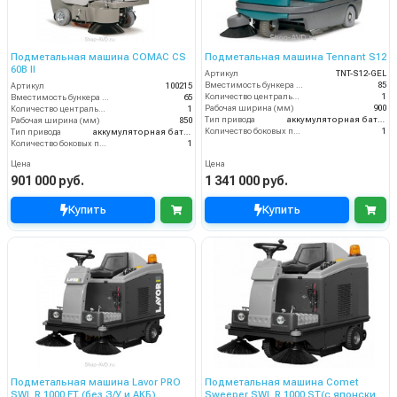
Подметальная машина COMAC CS
Подметальная машина Tennant S12
60B II
Артикул
TNT-S12-GEL
Вместимость бункера (л)
85
Артикул
100215
Количество центральных мусоросборных валиков (шт)
1
Вместимость бункера (л)
65
Рабочая ширина (мм)
900
Количество центральных мусоросборных валиков (шт)
1
Тип привода
аккумуляторная батарея
Рабочая ширина (мм)
850
Количество боковых подметальных щёток (шт)
1
Тип привода
аккумуляторная батарея
Количество боковых подметальных щёток (шт)
1
Цена
Цена
901 000 руб.
1 341 000 руб.
Купить
Купить
Подметальная машина Lavor PRO
Подметальная машина Comet
SWL R 1000 ET (без З/У и АКБ)
Sweeper SWL R 1000 ST(с японским