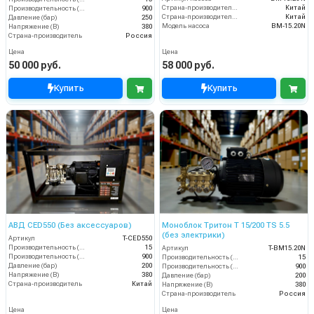
Страна-производитель двигателя
Китай
Производительность (л/ч)
900
Страна-производитель насоса
Китай
Давление (бар)
250
Модель насоса
BM-15.20N
Напряжение (В)
380
Страна-производитель
Россия
Цена
Цена
50 000 руб.
58 000 руб.
Купить
Купить
АВД CED550 (Без аксессуаров)
Моноблок Тритон T 15/200 TS 5.5
(без электрики)
Артикул
T-CED550
Производительность (л/мин)
15
Артикул
T-BM15.20N
Производительность (л/ч)
900
Производительность (л/мин)
15
Давление (бар)
200
Производительность (л/ч)
900
Напряжение (В)
380
Давление (бар)
200
Страна-производитель
Китай
Напряжение (В)
380
Страна-производитель
Россия
Цена
Цена