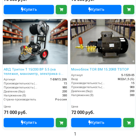
Купить
Купить
АВД Тритон Т 15/200 BР 5.5 (на
Моноблок TOR BM 15.20RB TSTOP
тележке, манометр, электрика с
Артикул
S-1520-05
теплозащитой)
Вход
M22х1,5 (G)
Артикул
Т-BM15.20N
Производительность (л/мин)
15
Производительность (л/мин)
15
Производительность (л/ч)
900
Производительность (л/ч)
900
Давление (бар)
200
Давление (бар)
200
Напряжение (В)
380
Напряжение (В)
380
Страна-производитель
Россия
Цена
Цена
71 000 руб.
72 000 руб.
Купить
Купить
1