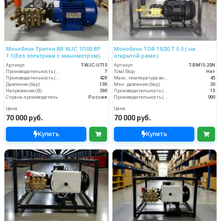
Моноблок Тритон BR WJC 7/100 BP
Моноблок TOR 15/20 T 5.5 ( на
1.1(без электрики с манометром)
открытой раме)
Артикул
T-WJC-U710
Артикул
T-BM15.20N
Производительность (л/мин)
7
Total Stop
Нет
Производительность (л/ч)
420
Макс. температура воды (°C)
45
Давление (бар)
100
Мин. давление (бар)
30
Напряжение (В)
380
Производительность (л/мин)
15
Страна-производитель
Россия
Производительность (л/ч)
900
Цена
Цена
70 000 руб.
70 000 руб.
Купить
Купить