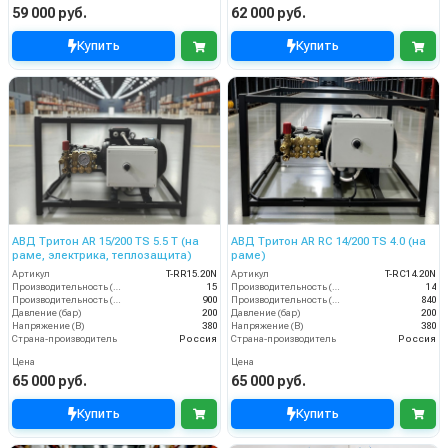
59 000 руб.
62 000 руб.
Купить
Купить
АВД Тритон AR 15/200 TS 5.5 T (на
АВД Тритон AR RC 14/200 TS 4.0 (на
раме, электрика, теплозащита)
раме)
Артикул
T-RR15.20N
Артикул
T-RС14.20N
Производительность (л/мин)
15
Производительность (л/мин)
14
Производительность (л/ч)
900
Производительность (л/ч)
840
Давление (бар)
200
Давление (бар)
200
Напряжение (В)
380
Напряжение (В)
380
Страна-производитель
Россия
Страна-производитель
Россия
Цена
Цена
65 000 руб.
65 000 руб.
Купить
Купить