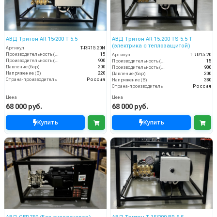
АВД Тритон AR 15/200 T 5.5
АВД Тритон AR 15.200 TS 5.5 Т
(электрика с теплозащитой)
Артикул
T-RR15.20N
Производительность (л/мин)
15
Артикул
T-RR15.20
Производительность (л/ч)
900
Производительность (л/мин)
15
Давление (бар)
200
Производительность (л/ч)
900
Напряжение (В)
220
Давление (бар)
200
Страна-производитель
Россия
Напряжение (В)
380
Страна-производитель
Россия
Цена
Цена
68 000 руб.
68 000 руб.
Купить
Купить