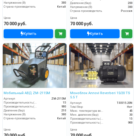
Напряжение (В)
380
Давление (бар)
200
Страна-производитель
Китай
Напряжение (В)
380
Страна-производитель
Россия
Цена
Цена
70 000 руб.
70 000 руб.
Купить
Купить
Мобильный АВД ZM-2115М
Моноблок Annovi Reverberi 15/20 TS
5.5 T
Артикул
ZM-2115М
Производительность (л/мин)
15
Артикул
T-RR15.20N
Производительность (л/ч)
900
Total Stop
Нет
Давление (бар)
210
Макс. температура воды (°C)
45
Напряжение (В)
380
Мин. давление (бар)
30
Страна-производитель
Китай
Производительность (л/мин)
15
Производительность (л/ч)
900
Цена
Цена
70 000 руб.
70 000 руб.