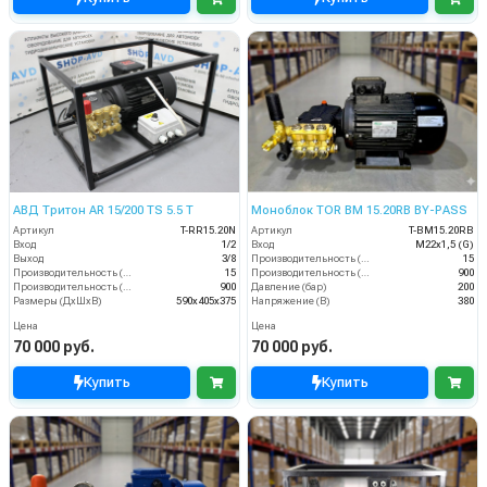
АВД Тритон AR 15/200 TS 5.5 T
Моноблок TOR BM 15.20RB BY-PASS
Артикул
T-RR15.20N
Артикул
T-BM15.20RB
Вход
1/2
Вход
M22х1,5 (G)
Выход
3/8
Производительность (л/мин)
15
Производительность (л/мин)
15
Производительность (л/ч)
900
Производительность (л/ч)
900
Давление (бар)
200
Размеры (ДхШхВ)
590х405х375
Напряжение (В)
380
Цена
Цена
70 000 руб.
70 000 руб.
Купить
Купить