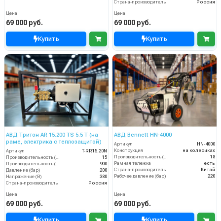
Страна-производитель
Россия
Цена
Цена
69 000 руб.
69 000 руб.
Купить
Купить
АВД Тритон AR 15.200 TS 5.5 Т (на
АВД Bennett HN‑4000
раме, электрика с теплозащитой)
Артикул
HN‑4000
Конструкция
на колесиках
Артикул
T-RR15.20N
Производительность (л/мин)
18
Производительность (л/мин)
15
Рамная тележка
есть
Производительность (л/ч)
900
Страна-производитель
Китай
Давление (бар)
200
Рабочее давление (бар)
220
Напряжение (В)
380
Страна-производитель
Россия
Цена
Цена
69 000 руб.
69 000 руб.
Купить
Купить