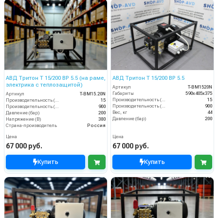
АВД Тритон T 15/200 ВР 5.5 (на раме,
АВД Тритон T 15/200 BP 5.5
электрика с теплозащитой)
Артикул
T-BM1520N
Габариты
590х405х375
Артикул
T-BM15.20N
Производительность (л/мин)
15
Производительность (л/мин)
15
Производительность (л/ч)
900
Производительность (л/ч)
900
Вес, кг
44
Давление (бар)
200
Давление (бар)
200
Напряжение (В)
380
Страна-производитель
Россия
Цена
Цена
67 000 руб.
67 000 руб.
Купить
Купить