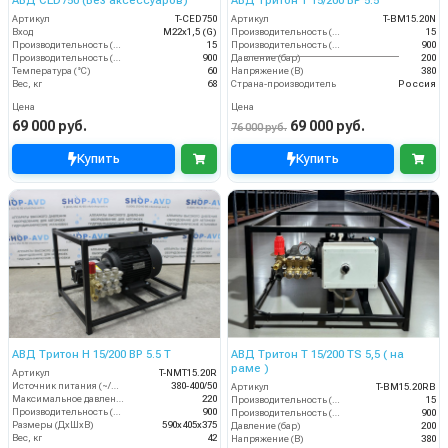
АВД CED750 (Без аксессуаров)
АВД Тритон Т 15/200 ВР 5.5
Артикул
T-CED750
Артикул
T-BM15.20N
Вход
M22х1,5 (G)
Производительность (л/мин)
15
Производительность (л/мин)
15
Производительность (л/ч)
900
Производительность (л/ч)
900
Давление (бар)
200
Температура (°C)
60
Напряжение (В)
380
Вес, кг
68
Страна-производитель
Россия
Цена
Цена
69 000 руб.
69 000 руб.
76 000 руб.
Купить
Купить
АВД Тритон H 15/200 BP 5.5 T
АВД Тритон Т 15/200 TS 5,5 ( на
раме )
Артикул
T-NMT15.20R
Источник питания (~/В/Гц)
380-400/50
Артикул
T-BM15.20RB
Максимальное давление (бар)
220
Производительность (л/мин)
15
Производительность (л/ч)
900
Производительность (л/ч)
900
Размеры (ДхШхВ)
590х405х375
Давление (бар)
200
Вес, кг
42
Напряжение (В)
380