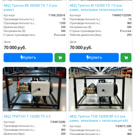
АВД Тритон BR 20/200 TS 7.0 (на
АВД Тритон M 15/250 TS 7.0 (на
раме)
раме, электрика теплозащиты)
Артикул
T-TML2020-B
Артикул
T-MMD15250R
Производительность (л/мин)
15
Производительность (л/мин)
15
Производительность (л/ч)
1200
Производительность (л/ч)
900
Давление (бар)
200
Напряжение (В)
380
Напряжение (В)
380
Страна-производитель
Россия
Страна-производитель
Россия
Рабочее давление (бар)
250
Цена
Цена
70 000 руб.
70 000 руб.
Купить
Купить
АВД ТРИТОН T 15/200 TS 5.5
АВД Тритон TOR 15/200 ВР 5.5 (на
раме, электрика с теплозащитой)
Артикул
T-BM1520N
Производительность (л/мин)
15
Артикул
T-BM15.20N
Производительность (л/ч)
900
Производительность (л/мин)
15
Давление (бар)
200
Производительность (л/ч)
900