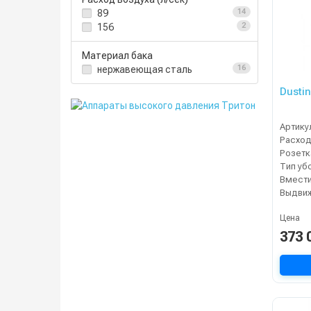
89
14
156
2
Материал бака
нержавеющая сталь
16
Dusti
Артику
Расход
Тип уб
Выдвиж
Цена
373 