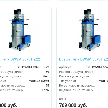
n Tank DWSM 3075T Z22
Dustin Tank DWSM 5575T Z2
л
DT-DWSM-3075T-Z22
Артикул
DT-DWSM-557
 воздуха (л/сек)
89
Расход воздуха (л/сек)
Розетка для подключения инструмента
Нет
Розетка для подключения инструмента
орки
только сухая
Тип уборки
тольк
Вместимость мусоросборника (л)
75
Вместимость мусоросборника (л)
ной контейнер
Есть
Выдвижной контейнер
Цена
000 руб.
769 000 руб.