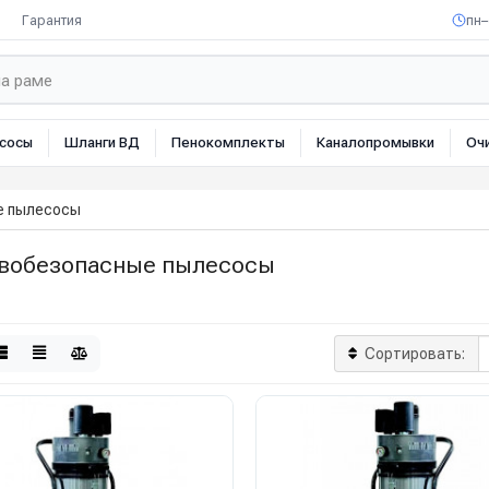
Гарантия
пн–
сосы
Шланги ВД
Пенокомплекты
Каналопромывки
Оч
е пылесосы
вобезопасные пылесосы
Сортировать: