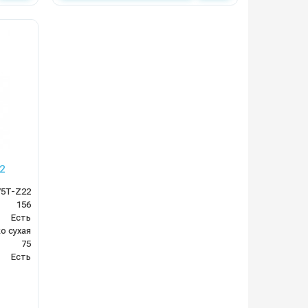
2
5T-Z22
156
Есть
о сухая
75
Есть