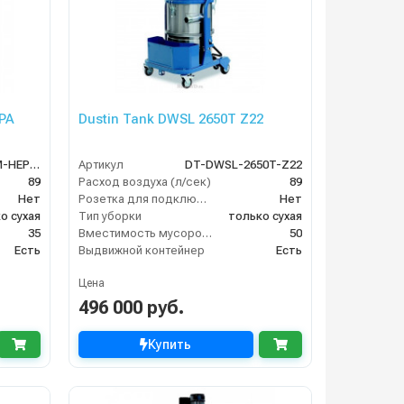
PA
Dustin Tank DWSL 2650T Z22
DT- DWSE-2635M-HEPA-Z22
Артикул
DT-DWSL-2650T-Z22
89
Расход воздуха (л/сек)
89
Нет
Розетка для подключения инструмента
Нет
о сухая
Тип уборки
только сухая
35
Вместимость мусоросборника (л)
50
Есть
Выдвижной контейнер
Есть
Цена
496 000 руб.
Купить