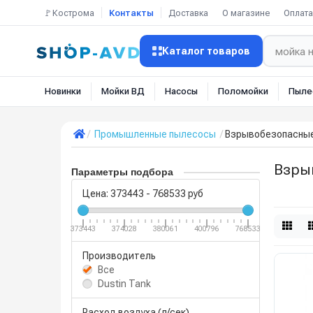
🚩Кострома
Контакты
Доставка
О магазине
Оплата
Каталог товаров
Новинки
Мойки ВД
Насосы
Поломойки
Пыле
Промышленные пылесосы
Взрывобезопасны
Взры
Параметры подбора
Цена:
373443
-
768533
руб
373443
374028
380061
400796
768533
Производитель
Все
Dustin Tank
Расход воздуха (л/сек)