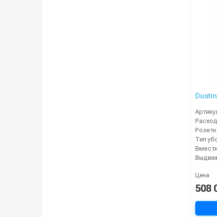
Dusti
Артику
Расход
Тип уб
Выдвиж
Цена
508 