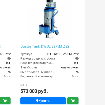
2
Dustin Tank DWSL 2275M Z22
5T-Z22
Артикул
DT-DWSL-2275M-Z22
89
Расход воздуха (л/сек)
89
Нет
Розетка для подключения инструмента
Нет
о сухая
Тип уборки
только сухая
75
Вместимость мусоросборника (л)
75
Есть
Выдвижной контейнер
Есть
Цена
573 000 руб.
Купить