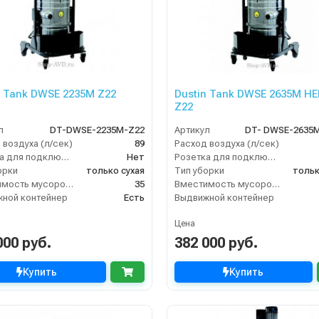
n Tank DWSE 2235M Z22
Dustin Tank DWSE 2635M HE
Z22
л
DT-DWSE-2235M-Z22
Артикул
 воздуха (л/сек)
89
Расход воздуха (л/сек)
Розетка для подключения инструмента
Нет
Розетка для подключения инструмента
орки
только сухая
Тип уборки
тольк
Вместимость мусоросборника (л)
35
Вместимость мусоросборника (л)
ной контейнер
Есть
Выдвижной контейнер
Цена
000 руб.
382 000 руб.
Купить
Купить