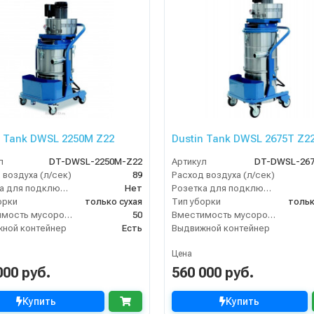
n Tank DWSL 2250M Z22
Dustin Tank DWSL 2675T Z2
л
DT-DWSL-2250M-Z22
Артикул
DT-DWSL-267
 воздуха (л/сек)
89
Расход воздуха (л/сек)
Розетка для подключения инструмента
Нет
Розетка для подключения инструмента
орки
только сухая
Тип уборки
тольк
Вместимость мусоросборника (л)
50
Вместимость мусоросборника (л)
ной контейнер
Есть
Выдвижной контейнер
Цена
000 руб.
560 000 руб.
Купить
Купить