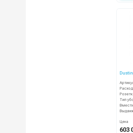
Dusti
Артику
Расход
Тип уб
Выдвиж
Цена
603 