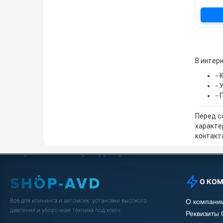
В интер
- 
- 
- 
Перед с
характе
контакта
О КО
Всё для клининга и автомоек: установки высокого
О компани
давления и уборочная техника под ключ.
Реквизиты