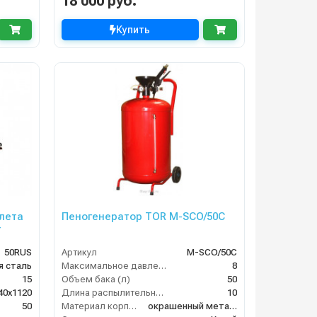
18 000 руб.
Купить
лета
Пеногенератор TOR M-SCO/50C
r
50RUS
Артикул
M-SCO/50C
я сталь
Максимальное давление (бар)
8
15
Объем бака (л)
50
40x1120
Длина распылительного шланга (м)
10
50
Материал корпуса
окрашенный металл