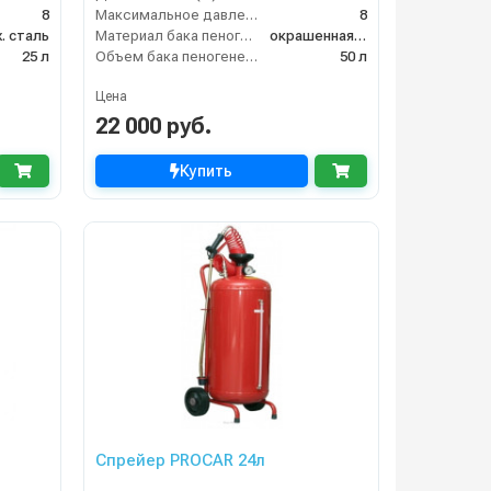
8
Максимальное давление (бар)
8
. сталь
Материал бака пеногенератора
окрашенная сталь
25 л
Объем бака пеногенератора
50 л
Цена
22 000 руб.
Купить
Спрейер PROCAR 24л