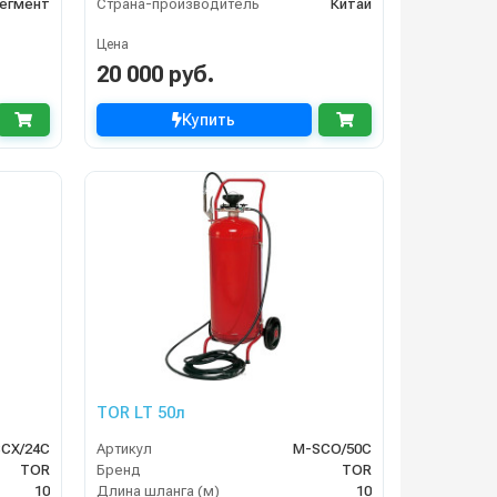
егмент
Страна-производитель
Китай
Цена
20 000 руб.
Купить
TOR LT 50л
CX/24C
Артикул
М-SCO/50C
TOR
Бренд
TOR
10
Длина шланга (м)
10