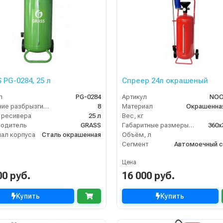
 PG-0284, 25 л
Спреер 24л окрашеный
л
PG-0284
Артикул
NOO
Давление разбрызгивания (бар)
8
Материал
Окрашенна
 ресивера
25 л
Вес, кг
водитель
GRASS
Габаритные размеры, мм
360x
ал корпуса
Сталь окрашенная
Объём, л
Сегмент
Автомоечный с
Цена
00 руб.
16 000 руб.
Купить
Купить