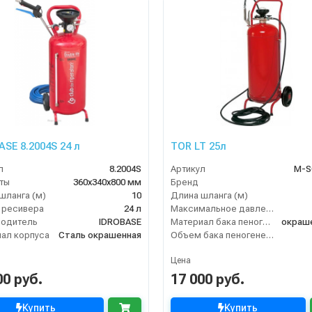
ASE 8.2004S 24 л
TOR LT 25л
л
8.2004S
Артикул
М-S
ты
360х340х800 мм
Бренд
шланга (м)
10
Длина шланга (м)
 ресивера
24 л
Максимальное давление (бар)
водитель
IDROBASE
Материал бака пеногенератора
ал корпуса
Сталь окрашенная
Объем бака пеногенератора
Цена
00 руб.
17 000 руб.
Купить
Купить