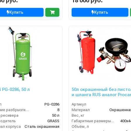
00 руб.
18 000 руб.
Купить
Купить
 PG-0286, 50 л
50л окрашенный без писто
и шланга RUS аналог Proca
л
PG-0286
Артикул
Давление разбрызгивания (бар)
8
Материал
Окрашенна
 ресивера
50 л
Вес, кг
водитель
GRASS
Габаритные размеры, мм
400x4
ал корпуса
Сталь окрашенная
Объём, л