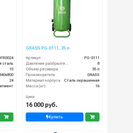
GRASS PG-0111, 35 л
FR0024
Артикул
PG-0111
я сталь
Давление разбрызгивания (бар)
8
15
Объем ресивера
35 л
340x800
Производитель
GRASS
24
Материал корпуса
Сталь окрашенная
егмент
Масса (кг)
16
Цена
16 000 руб.
Купить