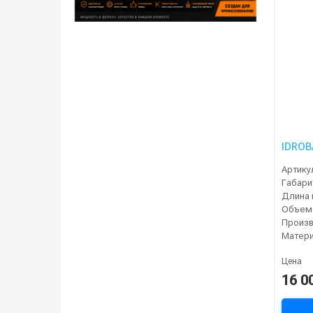
IDROB
Артику
Габари
Длина 
Объем
Произ
Матери
Цена
16 0