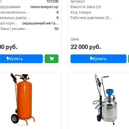
л
101030
Артикул
орудования
пеногенератор
Ёмкость бака (л)
Длина распылительного шланга (м)
8
Код товара
Максимальное давление на выходе (бар)
8
Рабочее давление (бар)
Материал корпуса
окрашенный металл
Объём бака / ресивера (л)
50
Цена
00 руб.
22 000 руб.
Купить
Купить