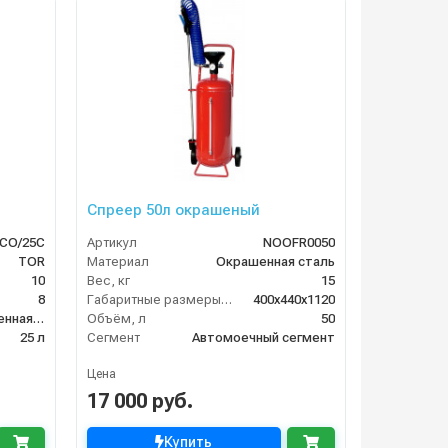
Спреер 50л окрашеный
CO/25C
Артикул
NОOFR0050
TOR
Материал
Окрашенная сталь
10
Вес, кг
15
8
Габаритные размеры, мм
400x440x1120
окрашенная сталь
Объём, л
50
25 л
Сегмент
Автомоечный сегмент
Цена
17 000 руб.
Купить