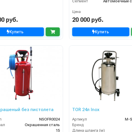
Сегмент
Автомоечный с
Цена
00 руб.
20 000 руб.
Купить
Купить
крашеный без пистолета
TOR 24л Inox
л
NSOFR0024
Артикул
М-S
иал
Окрашенная сталь
Бренд
15
Длина шланга (м)