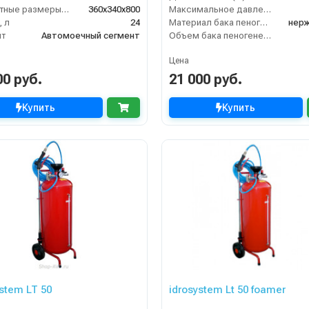
Габаритные размеры, мм
360x340x800
Максимальное давление (бар)
 л
24
Материал бака пеногенератора
нерж
нт
Автомоечный сегмент
Объем бака пеногенератора
Цена
00 руб.
21 000 руб.
Купить
Купить
stem LT 50
idrosystem Lt 50 foamer