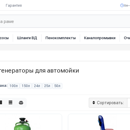
Гарантия
пн–
сосы
Шланги ВД
Пенокомплекты
Каналопромывки
Оч
генераторы для автомойки
ака:
100л
150л
24л
25л
50л
Сортировать: