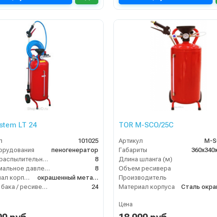
stem LT 24
TOR M-SCO/25C
л
101025
Артикул
M-S
орудования
пеногенератор
Габариты
360х340
Длина распылительного шланга (м)
8
Длина шланга (м)
Максимальное давление на выходе (бар)
8
Объем ресивера
Материал корпуса
окрашенный металл
Производитель
Объём бака / ресивера (л)
24
Материал корпуса
Сталь окр
Цена