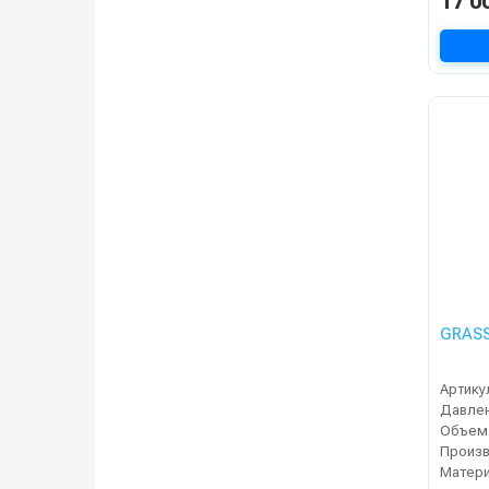
17 0
GRASS
Артику
Объем
Произ
Матери