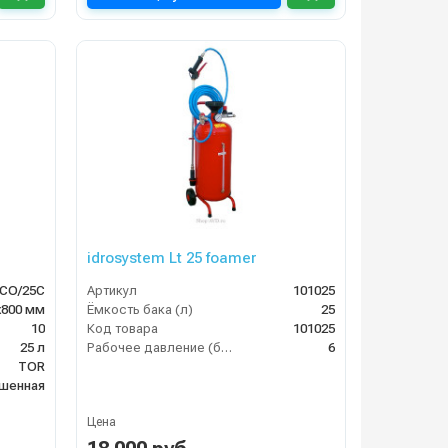
idrosystem Lt 25 foamer
CO/25C
Артикул
101025
х800 мм
Ёмкость бака (л)
25
10
Код товара
101025
25 л
Рабочее давление (бар)
6
TOR
ашенная
Цена