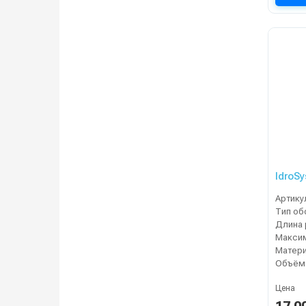
IdroSy
Артику
Тип об
Цена