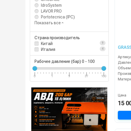
IdroSystem
LAVOR PRO
Portotecnica (IPC)
Показать все
Страна производитель
Китай
9
GRASS
Италия
4
Артику
Рабочее давление (бар)
0
-
100
Объем
Произ
0
1
9
37
100
Матери
Цена
15 0