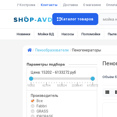
🚩Кострома
Контакты
Доставка
О магазине
Оплата
Каталог товаров
Новинки
Мойки ВД
Насосы
Поломойки
Пыле
Пенообразователи
Пеногенераторы
Пено
Параметры подбора
Цена:
15202
-
6133272
руб
Объём б
15202
62704
552624
2236641
6133272
Производитель
Все
Fabbri
GRASS
IDROBASE