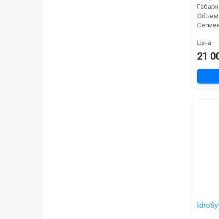
Объём,
Сегме
Цена
21 0
IdroSy