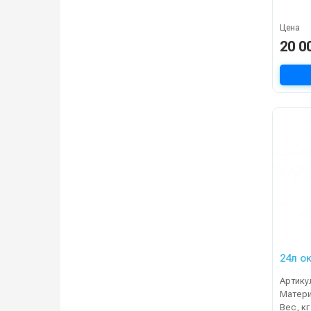
Цена
20 0
24л о
Артику
Матер
Вес, кг