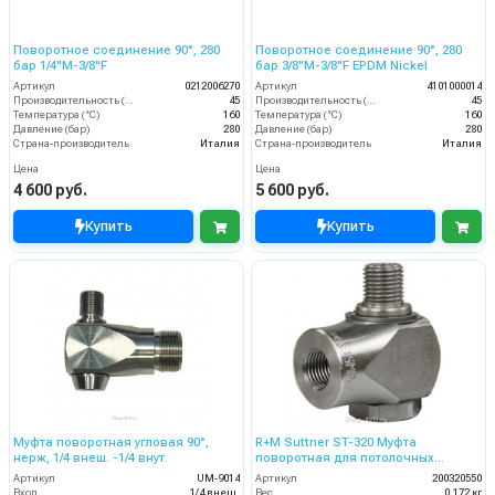
Поворотное соединение 90°, 280
Поворотное соединение 90°, 280
бар 1/4"M-3/8"F
бар 3/8"M-3/8"F EPDM Nickel
Артикул
0212006270
Артикул
4101000014
Производительность (л/мин)
45
Производительность (л/мин)
45
Температура (°C)
160
Температура (°C)
160
Давление (бар)
280
Давление (бар)
280
Страна-производитель
Италия
Страна-производитель
Италия
Цена
Цена
4 600 руб.
5 600 руб.
Купить
Купить
Муфта поворотная угловая 90°,
R+M Suttner ST-320 Муфта
нерж, 1/4 внеш. -1/4 внут.
поворотная для потолочных
консолей
Артикул
UM-9014
Артикул
200320550
Вход
1/4 внеш.
Вес
0,172 кг