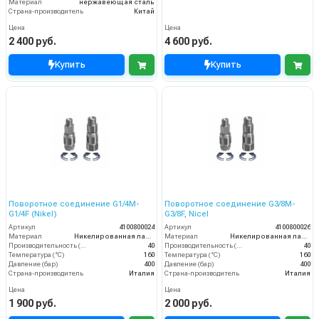
Материал
нержавеющая сталь
Страна-производитель
Китай
Цена
Цена
2 400 руб.
4 600 руб.
Купить
Купить
Поворотное соединение G1/4M-
Поворотное соединение G3/8M-
G1/4F (Nikel)
G3/8F, Nicel
Артикул
4100800024
Артикул
4100800026
Материал
Никелированная латунь
Материал
Никелированная латунь
Производительность (л/мин)
40
Производительность (л/мин)
40
Температура (°C)
160
Температура (°C)
160
Давление (бар)
400
Давление (бар)
400
Страна-производитель
Италия
Страна-производитель
Италия
Цена
Цена
1 900 руб.
2 000 руб.