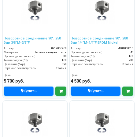
Поворотное соединение 90°, 250
Поворотное соединение 90°, 280
бар 3/8"M-3/8"F
бар 1/4"M-1/4"F EPDM Nickel
Артикул
0212006260
Артикул
4101000013
Материал
Нержавеющая сталь
Производительность (л/мин)
45
Производительность (л/мин)
80
Температура (°C)
160
Температура (°C)
160
Давление (бар)
280
Давление (бар)
390
Страна-производитель
Италия
Страна-производитель
Италия
Цена
Цена
5 700 руб.
4 500 руб.
Купить
Купить