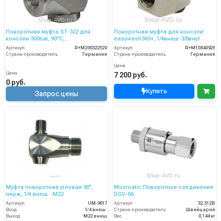
Поворотная муфта ST-322 для
Поворотная муфта для консоли
консоли 300bar, 90°C,
easywash365+, 1/4внеш-3/8внут
1/2внут-1/2внеш
Артикул
R+M200322520
Артикул
R+M10840926
Страна-производитель
Германия
Страна-производитель
Германия
Цена
Цена
7 200 руб.
0 руб.
Купить
Запрос цены
Муфта поворотная угловая 90°,
Mosmatic Поворотное соединение
нерж, 1/4 внеш. -М22
DGV-06
Артикул
UM-9017
Артикул
32.512B
Вход
1/4 внеш.
Страна-производитель
Швейцария
Выход
М22 внеш
Вес
0,144 кг