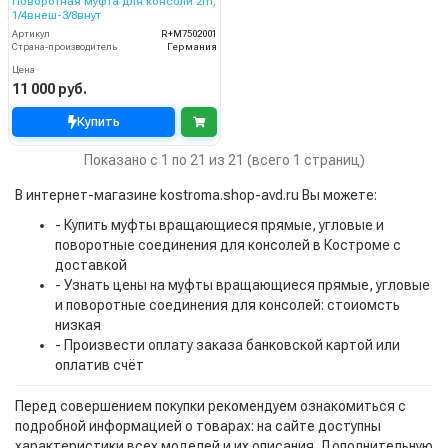
Поворотная муфта для консоли 2m,
1/4внеш-3/8внут
Артикул
R+M7502001
Страна-производитель
Германия
Цена
11 000 руб.
Купить
Показано с 1 по 21 из 21 (всего 1 страниц)
В интернет-магазине kostroma.shop-avd.ru Вы можете:
- Купить муфты вращающиеся прямые, угловые и
поворотные соединения для консолей в Костроме с
доставкой
- Узнать цены на муфты вращающиеся прямые, угловые
и поворотные соединения для консолей: стоиомсть
низкая
- Произвести оплату заказа банковской картой или
оплатив счёт
Перед совершением покупки рекомендуем ознакомиться с
подробной информацией о товарах: на сайте доступны
характеристики всех моделей и их описания. Дополнительную