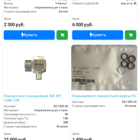
Выход
1/4 внут.
Габариты (ДхШхВ)
высота 48
Материал
нержавеющая сталь
Страна-производитель
Китай
Цена
Цена
2 300 руб.
6 000 руб.
Купить
Купить
Поворотное соединение SW 90°,
Ремкомплект поворотной муфты PA
1/2M-1/2F
Артикул
26.1305.24
Страна-производитель
Италия
Артикул
26.1320.00
Материал
Нержавеющая сталь
Производительность (л/мин)
80
Температура (°C)
160
Давление (бар)
390
Страна-производитель
Италия
Цена
Цена
21 000 руб.
1 400 руб.