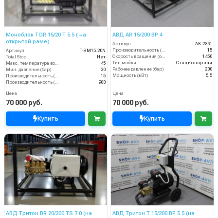
Моноблок TOR 15/20 T 5.5 ( на
АВД AR 15/200 BP 4
открытой раме)
Артикул
AK-2891
Производительность (л/мин)
15
Артикул
T-BM15.20N
Скорость вращения (об/мин)
1450
Total Stop
Нет
Тип мойки
Стационарная
Макс. температура воды (°C)
45
Рабочее давление (бар)
200
Мин. давление (бар)
30
Мощность (кВт)
5.5
Производительность (л/мин)
15
Производительность (л/ч)
900
Цена
Цена
70 000 руб.
70 000 руб.
Купить
Купить
АВД Тритон BR 20/200 TS 7.0 (на
АВД Тритон T 15/200 BP 5.5 (на