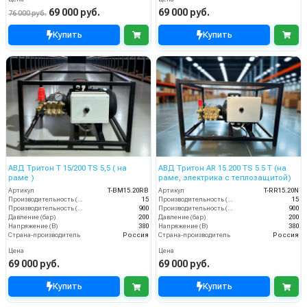
69 000 руб.
69 000 руб.
76 000 руб.
Купить
Купить
АВД Тритон Т 15/200 TS 5,5 ( на
АВД Тритон AR 15.200 TS 5.5 Т (на
раме )
раме, электрика с теплозащитой)
Артикул
T-BM15.20RB
Артикул
T-RR15.20N
Производительность (л/мин)
15
Производительность (л/мин)
15
Производительность (л/ч)
900
Производительность (л/ч)
900
Давление (бар)
200
Давление (бар)
200
Напряжение (В)
380
Напряжение (В)
380
Страна-производитель
Россия
Страна-производитель
Россия
Цена
Цена
69 000 руб.
69 000 руб.
Купить
Купить