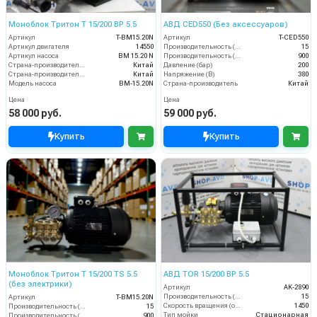
Моноблок Тритон T 15/200 BP 5.5
АВД CED550 (Без аксессуаров)
Артикул
T-BM15.20N
Артикул
T-CED550
Артикул двигателя
14550
Производительность (л/мин)
15
Артикул насоса
BM 15.20 N
Производительность (л/ч)
900
Страна-производитель двигателя
Китай
Давление (бар)
200
Страна-производитель насоса
Китай
Напряжение (В)
380
Модель насоса
BM-15.20N
Страна-производитель
Китай
Цена
Цена
58 000 руб.
59 000 руб.
Купить
Купить
Моноблок Тритон T 15/200 TS 5.5
АВД TOR 15/200 BP 5.5
(без электрики)
Артикул
AK-2890
Производительность (л/мин)
15
Артикул
T-BM15.20N
Скорость вращения (об/мин)
1450
Производительность (л/мин)
15
Тип мойки
Стационарная
Производительность (л/ч)
900