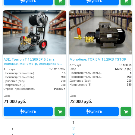
Купить
Купить
АВД Тритон Т 15/200 BР 5.5 (на
Моноблок TOR BM 15.20RB TSTOP
тележке, манометр, электрика с
Артикул
S-1520-05
теплозащитой)
Вход
M22х1,5 (G)
Артикул
Т-BM15.20N
Производительность (л/мин)
15
Производительность (л/мин)
15
Производительность (л/ч)
900
Производительность (л/ч)
900
Давление (бар)
200
Давление (бар)
200
Напряжение (В)
380
Напряжение (В)
380
Страна-производитель
Россия
Цена
Цена
71 000 руб.
72 000 руб.
Купить
Купить
1
2
3