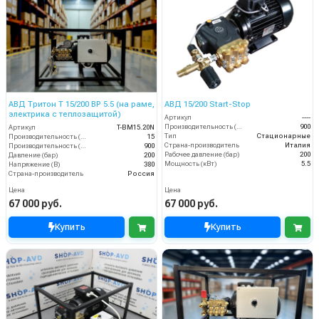
АВД Тритон T 15/200 ВР 5.5 (на раме,
АВД 15/200 Start-Stop
электрика с теплозащитой)
Артикул
----
Производительность (л/ч)
900
Артикул
T-BM15.20N
Тип
Стационарные
Производительность (л/мин)
15
Страна-производитель
Италия
Производительность (л/ч)
900
Рабочее давление (бар)
200
Давление (бар)
200
Мощность (кВт)
5.5
Напряжение (В)
380
Страна-производитель
Россия
Цена
Цена
67 000 руб.
67 000 руб.
Купить
Купить