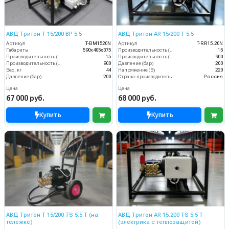
АВД Тритон T 15/200 BP 5.5
АВД Тритон AR 15/200 T 5.5
Артикул
T-BM1520N
Артикул
T-RR15.20N
Габариты
590х405х375
Производительность (л/мин)
15
Производительность (л/мин)
15
Производительность (л/ч)
900
Производительность (л/ч)
900
Давление (бар)
200
Вес, кг
44
Напряжение (В)
220
Давление (бар)
200
Страна-производитель
Россия
Цена
Цена
67 000 руб.
68 000 руб.
Купить
Купить
АВД Тритон Т 15/200 TS 5.5 T (на
АВД Тритон AR 15.200 TS 5.5 Т
тележке)
(электрика с теплозащитой)