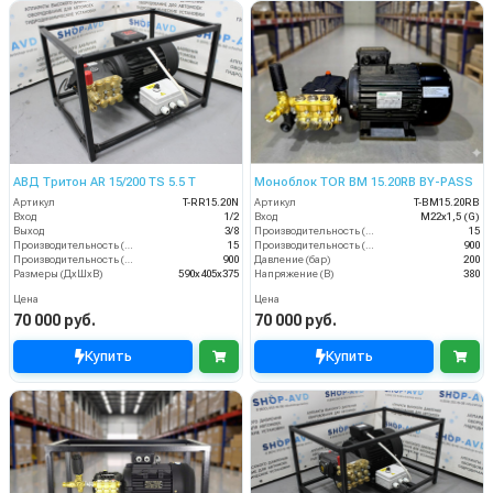
АВД Тритон AR 15/200 TS 5.5 T
Моноблок TOR BM 15.20RB BY-PASS
Артикул
T-RR15.20N
Артикул
T-BM15.20RB
Вход
1/2
Вход
M22х1,5 (G)
Выход
3/8
Производительность (л/мин)
15
Производительность (л/мин)
15
Производительность (л/ч)
900
Производительность (л/ч)
900
Давление (бар)
200
Размеры (ДхШхВ)
590х405х375
Напряжение (В)
380
Цена
Цена
70 000 руб.
70 000 руб.
Купить
Купить