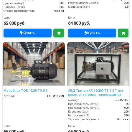
Рабочее давление (бар)
200
Давление (бар)
200
Мощность (кВт)
5.5
Напряжение (В)
380
Страна-производитель
Россия
Цена
Цена
62 000 руб.
64 000 руб.
Купить
Купить
Моноблок TOR 15/20 TS 5.5
АВД Тритон AR 15/200 TS 5.5 T (на
раме, электрика, теплозащита)
Артикул
T-TBM15.20N
Артикул
T-RR15.20N
Производительность (л/мин)
15
Производительность (л/ч)
900
Давление (бар)
200
Напряжение (В)
380
Страна-производитель
Россия
Цена
Цена
65 000 руб.
65 000 руб.