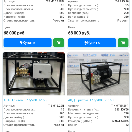
Артикул
T-BM15.20RB
Артикул
T-RR15.20
Производительность (л/мин)
15
Производительность (л/мин)
15
Производительность (л/ч)
900
Производительность (л/ч)
900
Давление (бар)
200
Давление (бар)
200
Напряжение (В)
380
Напряжение (В)
380
Страна-производитель
Россия
Страна-производитель
Россия
Цена
Цена
68 000 руб.
68 000 руб.
Купить
Купить
АВД Тритон Т 15/200 ВР 5.5
АВД Тритон H 15/200 BP 5.5 T
Артикул
T-BM15.20N
Артикул
T-NMT15.20R
Производительность (л/мин)
15
Источник питания (~/В/Гц)
380-400/50
Производительность (л/ч)
900
Максимальное давление (бар)
220
Давление (бар)
200
Производительность (л/ч)
900
Напряжение (В)
380
Размеры (ДхШхВ)
590х405х375
Страна-производитель
Россия
Вес, кг
42
Цена
Цена