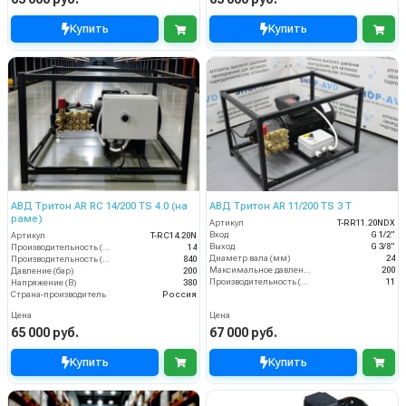
Купить
Купить
АВД Тритон AR RC 14/200 TS 4.0 (на
АВД Тритон AR 11/200 TS 3 T
раме)
Артикул
T-RR11.20NDX
Вход
G 1/2"
Артикул
T-RС14.20N
Выход
G 3/8"
Производительность (л/мин)
14
Диаметр вала (мм)
24
Производительность (л/ч)
840
Максимальное давление (бар)
200
Давление (бар)
200
Производительность (л/мин)
11
Напряжение (В)
380
Страна-производитель
Россия
Цена
Цена
65 000 руб.
67 000 руб.
Купить
Купить