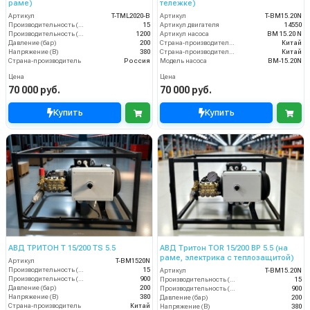
раме)
тележке)
Артикул
T-TML2020-B
Артикул
T-BM15.20N
Производительность (л/мин)
15
Артикул двигателя
14550
Производительность (л/ч)
1200
Артикул насоса
BM 15.20 N
Давление (бар)
200
Страна-производитель двигателя
Китай
Напряжение (В)
380
Страна-производитель насоса
Китай
Страна-производитель
Россия
Модель насоса
BM-15.20N
Цена
Цена
70 000 руб.
70 000 руб.
Купить
Купить
АВД ТРИТОН T 15/200 TS 5.5
АВД Тритон TOR 15/200 ВР 5.5 (на
раме, электрика с теплозащитой)
Артикул
T-BM1520N
Производительность (л/мин)
15
Артикул
T-BM15.20N
Производительность (л/ч)
900
Производительность (л/мин)
15
Давление (бар)
200
Производительность (л/ч)
900
Напряжение (В)
380
Давление (бар)
200
Страна-производитель
Китай
Напряжение (В)
380